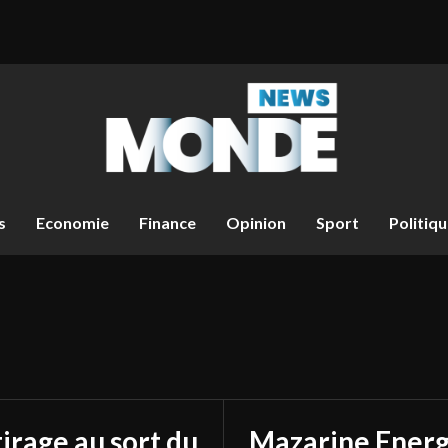
s
Economie
Finance
Opinion
Sport
Politiq
tirage au sort du
Mazarine Energ