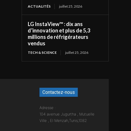
ACTUALITÉS
juillet 25, 2026
LG InstaView™ : dix ans
d’innovation et plus de 5,3
millions de réfrigérateurs
vendus
TECH & SCIENCE
juillet 25, 2026
Contactez-nous
Adresse :
104 avenue Jugurtha , Mutuelle
Ville , El Menzah,Tunis,1082