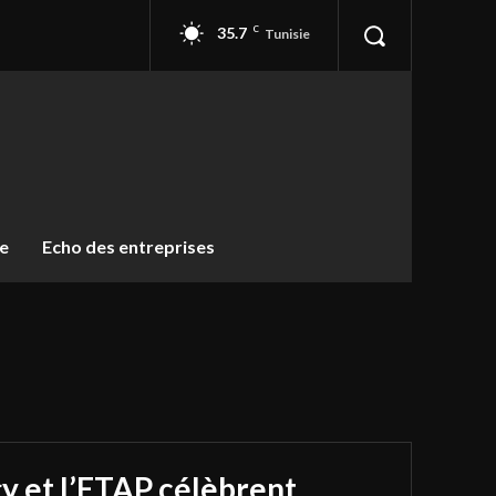
35.7
C
Tunisie
ue
Echo des entreprises
y et l’ETAP célèbrent