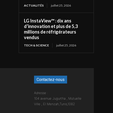
ACTUALITÉS
juillet 25, 2026
LG InstaView™ : dix ans
d’innovation et plus de 5,3
millions de réfrigérateurs
vendus
TECH & SCIENCE
juillet 25, 2026
Contactez-nous
Adresse :
104 avenue Jugurtha , Mutuelle
Ville , El Menzah,Tunis,1082