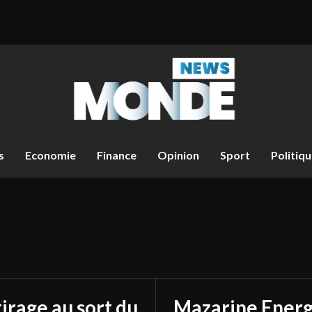
s
Economie
Finance
Opinion
Sport
Politiq
d
tirage au sort du
Mazarine Energ