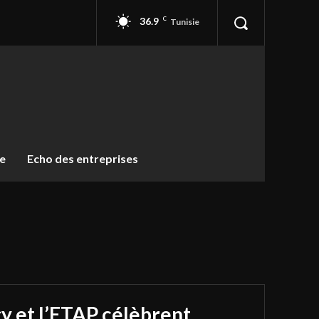
36.9
C
Tunisie
ue
Echo des entreprises
y et l’ETAP célèbrent