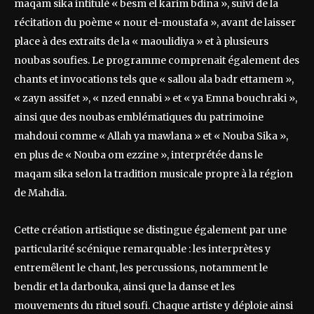
maqam sika intitulé « besm el karim bdina », suivi de la
récitation du poème « nour el-moustafa », avant de laisser
place à des extraits de la « maoulidiya » et à plusieurs
noubas soufies. Le programme comprenait également des
chants et invocations tels que « sallou ala badr ettamem »,
« zayn assifet », « nzed ennabi » et « ya Emna bouchraki »,
ainsi que des noubas emblématiques du patrimoine
mahdoui comme « Allah ya mawlana » et « Nouba Sika »,
en plus de « Nouba om ezzine », interprétée dans le
maqam sika selon la tradition musicale propre à la région
de Mahdia.
Cette création artistique se distingue également par une
particularité scénique remarquable : les interprètes y
entremêlent le chant, les percussions, notamment le
bendir et la darbouka, ainsi que la danse et les
mouvements du rituel soufi. Chaque artiste y déploie ainsi