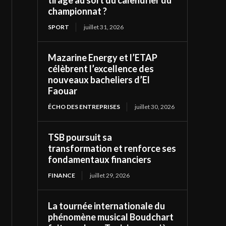
tirage au sort du calendrier du
championnat ?
SPORT
juillet 31, 2026
Mazarine Energy et l’ETAP
célèbrent l’excellence des
nouveaux bacheliers d’El
Faouar
ÉCHO DES ENTREPRISES
juillet 30, 2026
TSB poursuit sa
transformation et renforce ses
fondamentaux financiers
FINANCE
juillet 29, 2026
La tournée internationale du
phénomène musical Boudchart