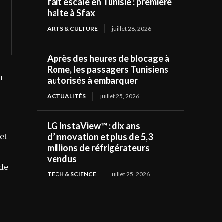
fait escale en Tunisie : première
halte à Sfax
ARTS & CULTURE
juillet 28, 2026
Après des heures de blocage à
Rome, les passagers Tunisiens
u
autorisés à embarquer
ACTUALITÉS
juillet 25, 2026
LG InstaView™ : dix ans
d’innovation et plus de 5,3
et
millions de réfrigérateurs
vendus
 de
TECH & SCIENCE
juillet 25, 2026