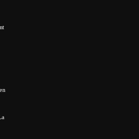
nt
 en
La