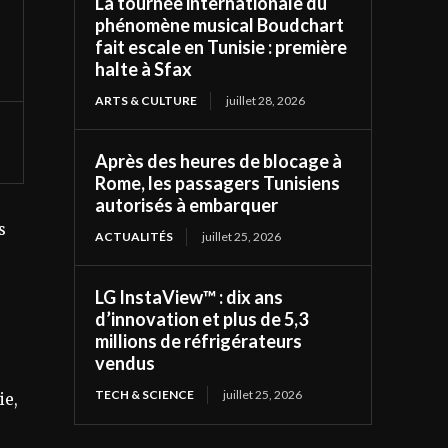
La tournée internationale du
phénomène musical Boudchart
fait escale en Tunisie : première
halte à Sfax
ARTS & CULTURE
juillet 28, 2026
Après des heures de blocage à
Rome, les passagers Tunisiens
autorisés à embarquer
s
ACTUALITÉS
juillet 25, 2026
LG InstaView™ : dix ans
d’innovation et plus de 5,3
millions de réfrigérateurs
vendus
TECH & SCIENCE
juillet 25, 2026
ie,