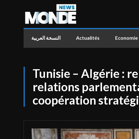
النسخة العربية
Actualités
Economie
Tunisie – Algérie : 
relations parlementa
coopération stratég