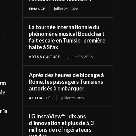
FINANCE
juillet 29, 2026
La tournée internationale du
phénomène musical Boudchart
fait escale en Tunisie : première
halte à Sfax
ARTS & CULTURE
juillet 28, 2026
Après des heures de blocage à
Rome, les passagers Tunisiens
tem
autorisés à embarquer
 de
ACTUALITÉS
juillet 25, 2026
t la
LG InstaView™ : dix ans
d’innovation et plus de 5,3
millions de réfrigérateurs