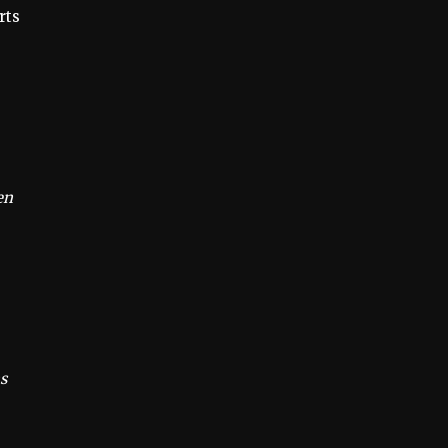
rts
en
s