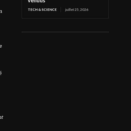
vendus
TECH & SCIENCE
juillet 25, 2026
n
e
é
nt