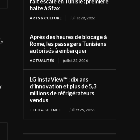
fait escale en Tunisie : première
halte à Sfax
ARTS & CULTURE
juillet 28, 2026
Après des heures de blocage à
وك
Rome, les passagers Tunisiens
autorisés à embarquer
ACTUALITÉS
juillet 25, 2026
LG InstaView™ : dix ans
d’innovation et plus de 5,3
millions de réfrigérateurs
vendus
TECH & SCIENCE
juillet 25, 2026