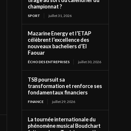
tirage au sort du calendrier du
championnat ?
SPORT
juillet 31, 2026
Mazarine Energy et l’ETAP
célèbrent l’excellence des
nouveaux bacheliers d’El
Faouar
ÉCHO DES ENTREPRISES
juillet 30, 2026
TSB poursuit sa
transformation et renforce ses
fondamentaux financiers
FINANCE
juillet 29, 2026
La tournée internationale du
phénomène musical Boudchart