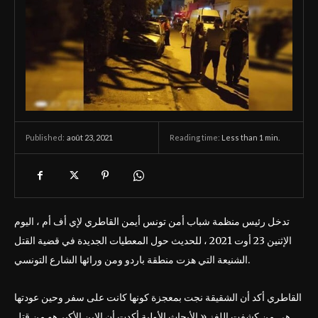
août 23, 2021
Reading time:
Less than 1
min.
Published:
تدخل رئيس منظمة شباب أمن تونس أيمن القاطري لإي أف أم ، اليوم
الإثنين 23 أوت 2021 ، للحديث حول المعطيات الجديدة في قضية القتل
الشنيعة التي هزت منطقة باردو ومن ورائها الشارع التونسي.
القاطري أكد أن الشقيقة نجت بمعجزة كونها كانت على سفر وحين عودتها
هي من كشفت اللغز « الأبحاث الأولية أكدت أن الإبن الأكبر هو من قتل