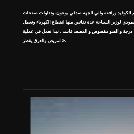
 الكوفيد ورافقه والي الجهة صدقي بوعون
وتداولت صفحات
مودي لوزير السياحة عدة نقائص منها انقطاع الكهرباء وتعطل
المكيفات والمصعد والظروف الصعبة بالمستشفى.: »راني نخدم في 50 درجة و الضو مقصوص و المصعد فاسد ، نبدا نعمل في عملية
لمريض والعرق يقطر ».