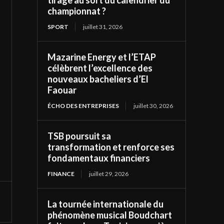
tirage au sort du calendrier du
championnat ?
SPORT
juillet 31, 2026
Mazarine Energy et l’ETAP
célèbrent l’excellence des
nouveaux bacheliers d’El
Faouar
ÉCHO DES ENTREPRISES
juillet 30, 2026
TSB poursuit sa
transformation et renforce ses
fondamentaux financiers
FINANCE
juillet 29, 2026
La tournée internationale du
phénomène musical Boudchart