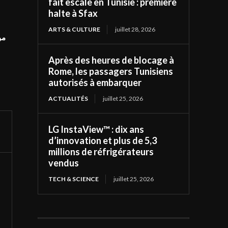
fait escale en Tunisie : première
halte à Sfax
ARTS & CULTURE
juillet 28, 2026
مو
Après des heures de blocage à
Rome, les passagers Tunisiens
autorisés à embarquer
ACTUALITÉS
juillet 25, 2026
LG InstaView™ : dix ans
d’innovation et plus de 5,3
millions de réfrigérateurs
vendus
TECH & SCIENCE
juillet 25, 2026