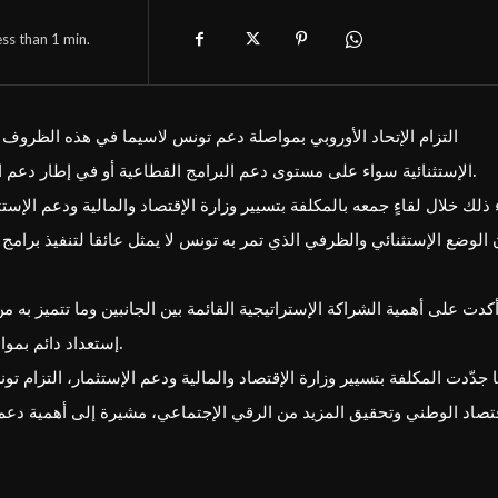
ess than 1
min.
الإستثنائية سواء على مستوى دعم البرامج القطاعية أو في إطار دعم الميزانية إلى جانب المساندة لدى المؤسسات الدولية المانحة.
ء ذلك خلال لقاءٍ جمعه بالمكلفة بتسيير وزارة الإقتصاد والمالية ودعم الإس
 الوضع الإستثنائي والظرفي الذي تمر به تونس لا يمثل عائقا لتنفيذ برامج 
كدت على أهمية الشراكة الإستراتيجية القائمة بين الجانبين وما تتميز به من 
إستعداد دائم بمواصلة دعم تونس في مسارها التنموي وتنفيذ برامجها الإصلاحية.
 جدّدت المكلفة بتسيير وزارة الإقتصاد والمالية ودعم الإستثمار، التزام تو
قتصاد الوطني وتحقيق المزيد من الرقي الإجتماعي، مشيرة إلى أهمية دعم 