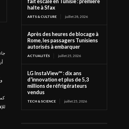
fait escale en Tunisie : première
halte à Sfax
ARTS & CULTURE
juillet 28, 2026
Après des heures de blocage à
Rome, les passagers Tunisiens
autorisés à embarquer
جا،
ACTUALITÉS
juillet 25, 2026
أن
LG InstaView™ : dix ans
d’innovation et plus de 5,3
وأ
millions de réfrigérateurs
vendus
كما
TECH & SCIENCE
juillet 25, 2026
للإ