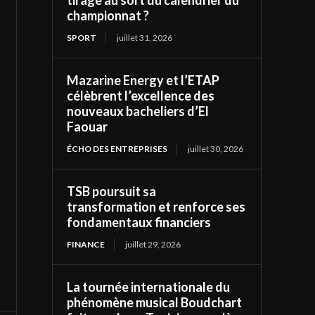
tirage au sort du calendrier du
championnat ?
SPORT
juillet 31, 2026
Mazarine Energy et l’ETAP
célèbrent l’excellence des
nouveaux bacheliers d’El
Faouar
ÉCHO DES ENTREPRISES
juillet 30, 2026
TSB poursuit sa
transformation et renforce ses
fondamentaux financiers
FINANCE
juillet 29, 2026
La tournée internationale du
phénomène musical Boudchart