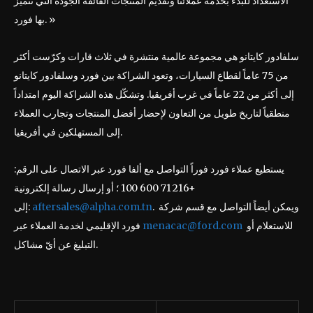
الاستعداد للبدء بخدمة عملائنا وتقديم المنتجات الفائقة الجودة التي تتميّز
بها فورد. »
سلفادور كايتانو هي مجموعة عالمية منتشرة في ثلاث قارات وكرّست أكثر
من 75 عاماً لقطاع السيارات، وتعود الشراكة بين فورد وسلفادور كايتانو
إلى أكثر من 22 عاماً في غرب أفريقيا. وتشكّل هذه الشراكة اليوم امتداداً
منطقياً لتاريخ طويل من التعاون لإحضار أفضل المنتجات وتجارب العملاء
إلى المستهلكين في أفريقيا.
يستطيع عملاء فورد فوراً التواصل مع ألفا فورد عبر الاتصال على الرقم:
+216 71 100 600 ؛ أو إرسال رسالة إلكترونية
. ويمكن أيضاً التواصل مع قسم شركة
aftersales@alpha.com.tn
إلى:
للاستعلام أو
menacac@ford.com
فورد الإقليمي لخدمة العملاء عبر
التبليغ عن أيّ مشاكل.