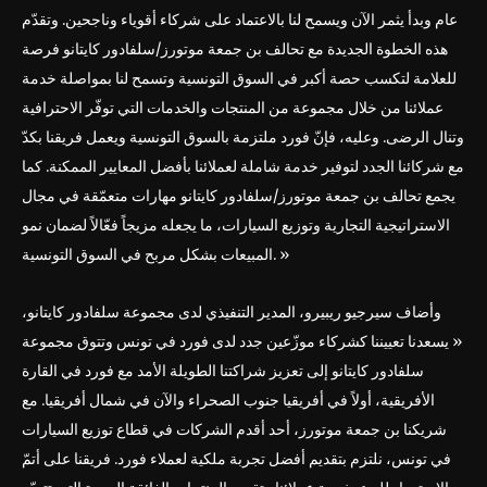
عام وبدأ يثمر الآن ويسمح لنا بالاعتماد على شركاء أقوياء وناجحين. وتقدّم
هذه الخطوة الجديدة مع تحالف بن جمعة موتورز/سلفادور كايتانو فرصة
للعلامة لتكسب حصة أكبر في السوق التونسية وتسمح لنا بمواصلة خدمة
عملائنا من خلال مجموعة من المنتجات والخدمات التي توفّر الاحترافية
وتنال الرضى. وعليه، فإنّ فورد ملتزمة بالسوق التونسية ويعمل فريقنا بكدّ
مع شركائنا الجدد لتوفير خدمة شاملة لعملائنا بأفضل المعايير الممكنة. كما
يجمع تحالف بن جمعة موتورز/سلفادور كايتانو مهارات متعمّقة في مجال
الاستراتيجية التجارية وتوزيع السيارات، ما يجعله مزيجاً فعّالاً لضمان نمو
المبيعات بشكل مربح في السوق التونسية. »
وأضاف سيرجيو ريبيرو، المدير التنفيذي لدى مجموعة سلفادور كايتانو،
« يسعدنا تعييننا كشركاء موزّعين جدد لدى فورد في تونس وتتوق مجموعة
سلفادور كايتانو إلى تعزيز شراكتنا الطويلة الأمد مع فورد في القارة
الأفريقية، أولاً في أفريقيا جنوب الصحراء والآن في شمال أفريقيا. مع
شريكنا بن جمعة موتورز، أحد أقدم الشركات في قطاع توزيع السيارات
في تونس، نلتزم بتقديم أفضل تجربة ملكية لعملاء فورد. فريقنا على أتمّ