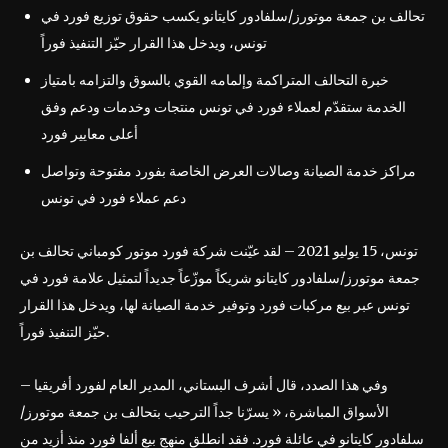
تحالف بن جمعة موتورز/سلفادور كايتانو يكسب حقوق توزيع فورد في
تونس، ويدخل هذا القرار حيّز التنفيذ فوراً
خبرة التحالف المتراكمة وإلمامه القوي بالسوق والتزامه بامتياز
الخدمة ستقدّم لعملاء فورد في تونس منتجات وخدمات ودعم وفق
أعلى معايير فورد
مراكز خدمة الصيانة وصالات العرض الخاصة بفورد مفتوحة وتواصل
دعم عملاء فورد في تونس
تونس، 15 يوليو 2021 – لقد عيّنت شركة فورد موتور كومباني تحالف بن
جمعة موتورز/سلفادور كايتانو شريكاً موزّعاً جديداً لتمثيل علامة فورد في
تونس عبر بيع مركبات فورد وتوفير خدمة الصيانة لها، ويدخل هذا القرار
حيّز التنفيذ فوراً.
وفي هذا الصدد، قال أشرف البستاني، المدير العام لفورد أفريقيا –
الأسواق المباشرة، « يسرّنا جداً الترحيب بتحالف بن جمعة موتورز/
سلفادور كايتانو في عائلة فورد. فقد انطلق منهج بيع ألفا فورد منذ أزيد من