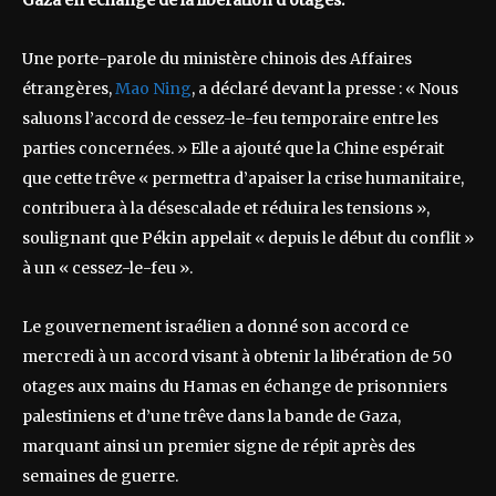
Gaza en échange de la libération d’otages.
Une porte-parole du ministère chinois des Affaires
étrangères,
Mao Ning
, a déclaré devant la presse : « Nous
saluons l’accord de cessez-le-feu temporaire entre les
parties concernées. » Elle a ajouté que la Chine espérait
que cette trêve « permettra d’apaiser la crise humanitaire,
contribuera à la désescalade et réduira les tensions »,
soulignant que Pékin appelait « depuis le début du conflit »
à un « cessez-le-feu ».
Le gouvernement israélien a donné son accord ce
mercredi à un accord visant à obtenir la libération de 50
otages aux mains du Hamas en échange de prisonniers
palestiniens et d’une trêve dans la bande de Gaza,
marquant ainsi un premier signe de répit après des
semaines de guerre.