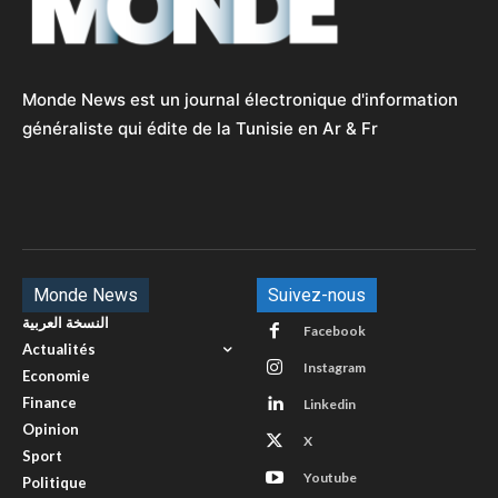
Monde News est un journal électronique d'information
généraliste qui édite de la Tunisie en Ar & Fr
Monde News
Suivez-nous
النسخة العربية
Facebook
Actualités
Instagram
Economie
Finance
Linkedin
Opinion
X
Sport
Youtube
Politique