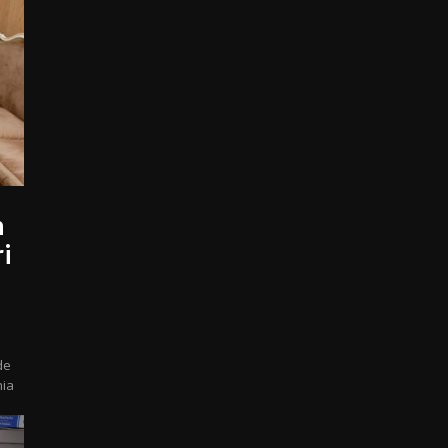
n
i
de
hia