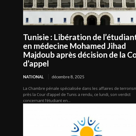
Tunisie : Libération de l’étudian
en médecine Mohamed Jihad
Majdoub après décision de la C
d’appel
NATIONAL
décembre 8, 2025
La Chambre pénale spécialisée dans les affaires de terroris
près la Cour d’appel de Tunis a rendu, ce lundi, son verdict
concernant l’étudiant en...