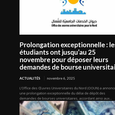
Prolongation exceptionnelle : le
étudiants ont jusqu’au 25
novembre pour déposer leurs
demandes de bourse universita
ACTUALITÉS
novembre 6, 2025
L’Office des Œuvres Universitaires du Nord (OOUN) a annonc
une prolongation exceptionnelle du délai de dépôt des
demandes de bourses universitaires, accordant ainsi aux...