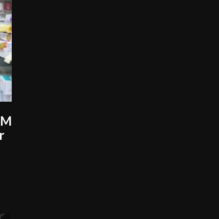
AM
r
r