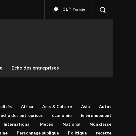
31
C
Tunisie
ue
Echo des entreprises
alités
Africa
Arts & Culture
Asia
Autos
écho des entreprises
économie
Environnement
International
Météo
National
Non classé
tine
Personnage publique
Politique
recette