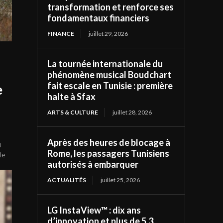
transformation et renforce ses
fondamentaux financiers
FINANCE
juillet 29, 2026
La tournée internationale du
phénomène musical Boudchart
fait escale en Tunisie : première
e
halte à Sfax
ARTS & CULTURE
juillet 28, 2026
Après des heures de blocage à
0
Rome, les passagers Tunisiens
le
autorisés à embarquer
ACTUALITÉS
juillet 25, 2026
LG InstaView™ : dix ans
d’innovation et plus de 5,3