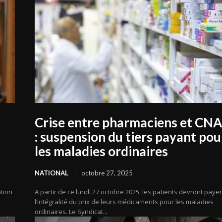
Crise entre pharmaciens et CN
: suspension du tiers payant pou
les maladies ordinaires
NATIONAL
octobre 27, 2025
ption
A partir de ce lundi 27 octobre 2025, les patients devront paye
l’intégralité du prix de leurs médicaments pour les maladies
ordinaires. Le Syndicat...