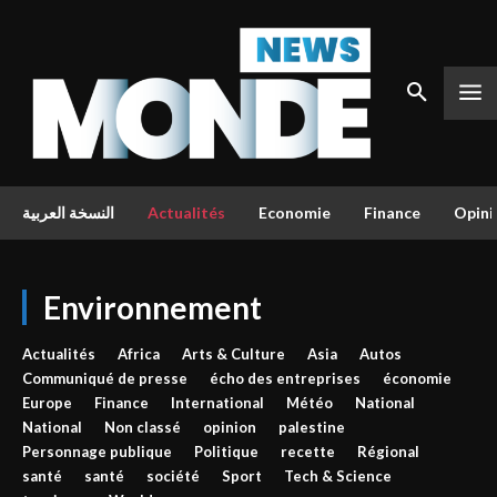
النسخة العربية
Actualités
Economie
Finance
Opini
Environnement
Actualités
Africa
Arts & Culture
Asia
Autos
Communiqué de presse
écho des entreprises
économie
Europe
Finance
International
Météo
National
National
Non classé
opinion
palestine
Personnage publique
Politique
recette
Régional
santé
santé
société
Sport
Tech & Science