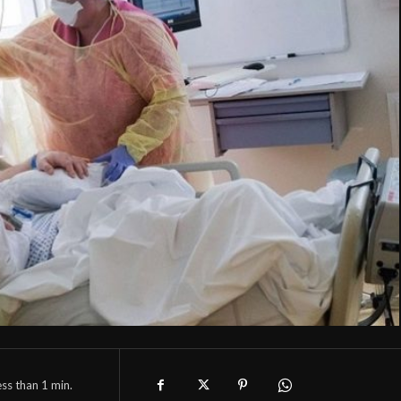
ess than 1
min.