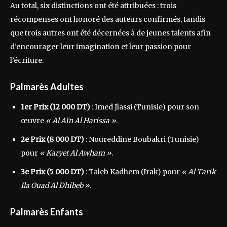
Au total, six distinctions ont été attribuées : trois
récompenses ont honoré des auteurs confirmés, tandis
que trois autres ont été décernées à de jeunes talents afin
d’encourager leur imagination et leur passion pour
l’écriture.
Palmarès Adultes
1er Prix (12 000 DT)
: Imed Jlassi (Tunisie) pour son
œuvre
« Al Aïn Al Harissa »
.
2e Prix (8 000 DT)
: Noureddine Boubakri (Tunisie)
pour
« Karyet Al Awham »
.
3e Prix (5 000 DT)
: Taleb Kadhem (Irak) pour
« Al Tarik
Ila Ouad Al Dhibeb »
.
Palmarès Enfants