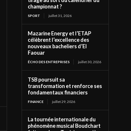
tirage au sort du calendrier du
championnat ?
SPORT
juillet 31, 2026
Mazarine Energy et l’ETAP
célèbrent l’excellence des
nouveaux bacheliers d’El
Faouar
ÉCHO DES ENTREPRISES
juillet 30, 2026
TSB poursuit sa
transformation et renforce ses
fondamentaux financiers
FINANCE
juillet 29, 2026
La tournée internationale du
phénomène musical Boudchart