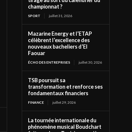
tirage au sort du calendrier du
championnat ?
SPORT
juillet 31, 2026
Mazarine Energy et l’ETAP
célèbrent l’excellence des
nouveaux bacheliers d’El
Faouar
ÉCHO DES ENTREPRISES
juillet 30, 2026
TSB poursuit sa
transformation et renforce ses
fondamentaux financiers
FINANCE
juillet 29, 2026
La tournée internationale du
phénomène musical Boudchart