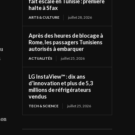
fait escale en Tunisie : première
halte à Sfax
ARTS & CULTURE
juillet 28, 2026
Après des heures de blocage à
Rome, les passagers Tunisiens
autorisés à embarquer
au
s
ACTUALITÉS
juillet 25, 2026
LG InstaView™ : dix ans
d’innovation et plus de 5,3
millions de réfrigérateurs
vendus
TECH & SCIENCE
juillet 25, 2026
son