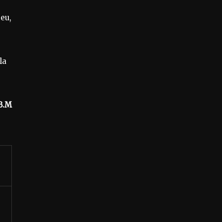
jeu,
la
B.M