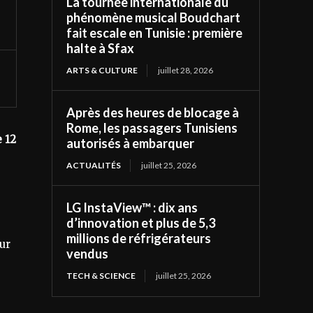
La tournée internationale du
phénomène musical Boudchart
fait escale en Tunisie : première
halte à Sfax
ARTS & CULTURE
juillet 28, 2026
Après des heures de blocage à
Rome, les passagers Tunisiens
e 12
autorisés à embarquer
ACTUALITÉS
juillet 25, 2026
LG InstaView™ : dix ans
d’innovation et plus de 5,3
millions de réfrigérateurs
ur
vendus
TECH & SCIENCE
juillet 25, 2026