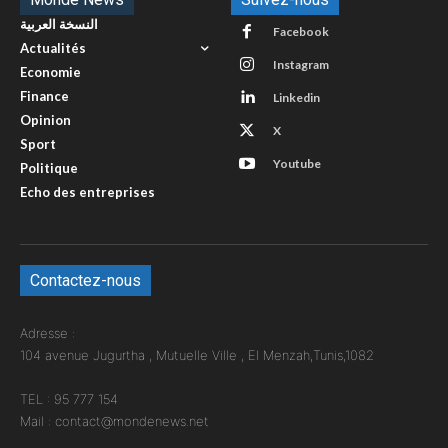
النسخة العربية
Facebook
Actualités
Instagram
Economie
Finance
Linkedin
Opinion
X
Sport
Youtube
Politique
Echo des entreprises
Contactez-nous
Adresse :
104 avenue Jugurtha , Mutuelle Ville , El Menzah,Tunis,1082
TEL : 95 777 154
Mail : contact@mondenews.net