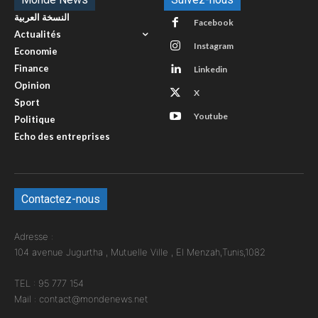
النسخة العربية
Facebook
Actualités
Instagram
Economie
Finance
Linkedin
Opinion
X
Sport
Youtube
Politique
Echo des entreprises
Contactez-nous
Adresse :
104 avenue Jugurtha , Mutuelle Ville , El Menzah,Tunis,1082
TEL : 95 777 154
Mail : contact@mondenews.net