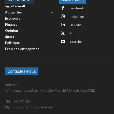
النسخة العربية
Facebook
Actualités
Instagram
Economie
Finance
Linkedin
Opinion
X
Sport
Youtube
Politique
Echo des entreprises
Contactez-nous
Adresse :
104 avenue Jugurtha , Mutuelle Ville , El Menzah,Tunis,1082
TEL : 95 777 154
Mail : contact@mondenews.net