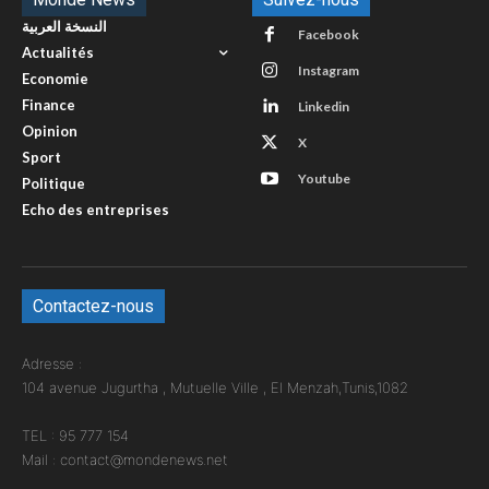
النسخة العربية
Facebook
Actualités
Instagram
Economie
Finance
Linkedin
Opinion
X
Sport
Youtube
Politique
Echo des entreprises
Contactez-nous
Adresse :
104 avenue Jugurtha , Mutuelle Ville , El Menzah,Tunis,1082
TEL : 95 777 154
Mail : contact@mondenews.net