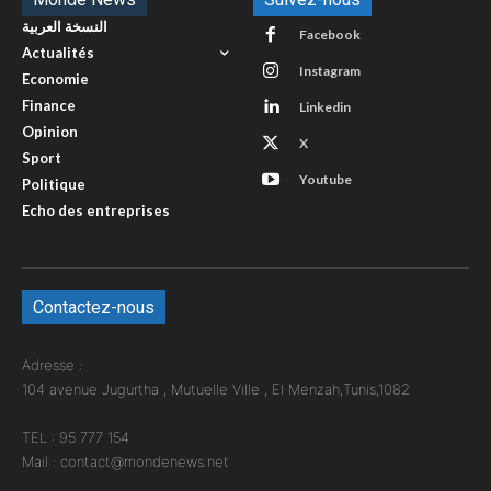
النسخة العربية
Facebook
Actualités
Instagram
Economie
Finance
Linkedin
Opinion
X
Sport
Youtube
Politique
Echo des entreprises
Contactez-nous
Adresse :
104 avenue Jugurtha , Mutuelle Ville , El Menzah,Tunis,1082
TEL : 95 777 154
Mail : contact@mondenews.net