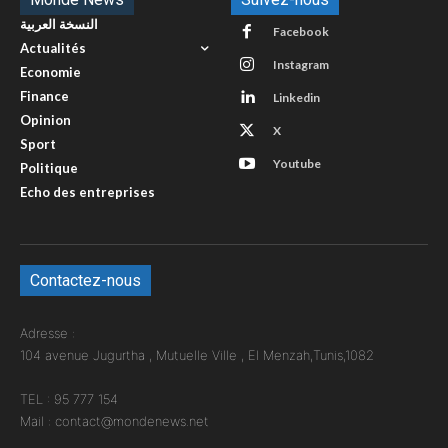
النسخة العربية
Facebook
Actualités
Instagram
Economie
Finance
Linkedin
Opinion
X
Sport
Youtube
Politique
Echo des entreprises
Contactez-nous
Adresse :
104 avenue Jugurtha , Mutuelle Ville , El Menzah,Tunis,1082
TEL : 95 777 154
Mail : contact@mondenews.net