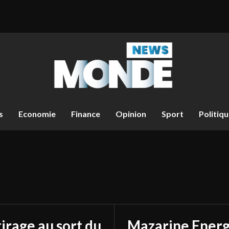
s
Economie
Finance
Opinion
Sport
Politiq
tirage au sort du
Mazarine Energ