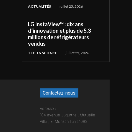
ACTUALITÉS
juillet 25, 2026
LG InstaView™ : dix ans
d’innovation et plus de 5,3
millions de réfrigérateurs
vendus
TECH & SCIENCE
juillet 25, 2026
Contactez-nous
Adresse :
104 avenue Jugurtha , Mutuelle
Ville , El Menzah,Tunis,1082