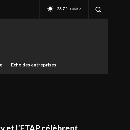
28.7
C
Tunisie
ue
Echo des entreprises
y et l’ETAP célèbrent