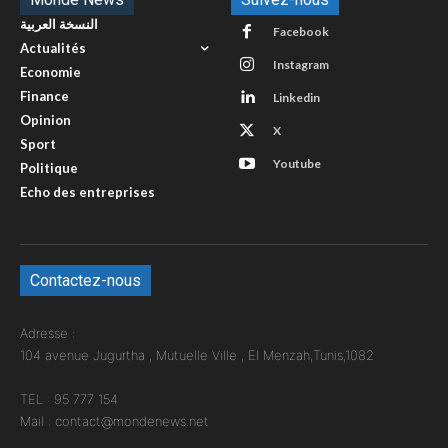
النسخة العربية
Facebook
Actualités
Instagram
Economie
Finance
Linkedin
Opinion
X
Sport
Youtube
Politique
Echo des entreprises
Contactez-nous
Adresse :
104 avenue Jugurtha , Mutuelle Ville , El Menzah,Tunis,1082
TEL : 95 777 154
Mail : contact@mondenews.net