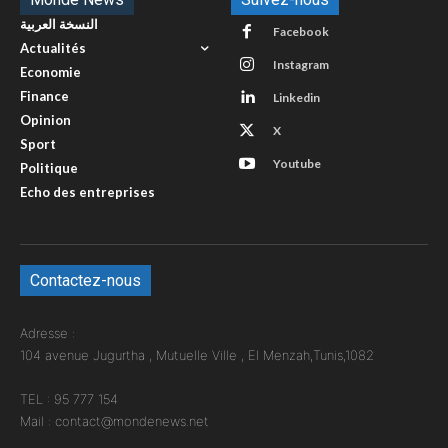
النسخة العربية
Facebook
Actualités
Instagram
Economie
Finance
Linkedin
Opinion
X
Sport
Youtube
Politique
Echo des entreprises
Contactez-nous
Adresse :
104 avenue Jugurtha , Mutuelle Ville , El Menzah,Tunis,1082
TEL : 95 777 154
Mail : contact@mondenews.net