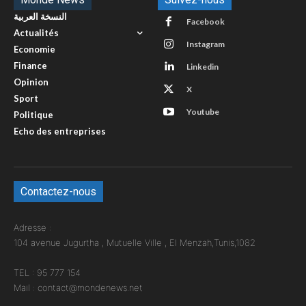
النسخة العربية
Facebook
Actualités
Instagram
Economie
Finance
Linkedin
Opinion
X
Sport
Youtube
Politique
Echo des entreprises
Contactez-nous
Adresse :
104 avenue Jugurtha , Mutuelle Ville , El Menzah,Tunis,1082
TEL : 95 777 154
Mail : contact@mondenews.net