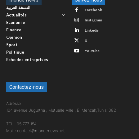
النسخة العربية
Facebook
Actualités
Instagram
Economie
Finance
Linkedin
Opinion
X
Sport
Youtube
Politique
Echo des entreprises
Contactez-nous
Adresse :
104 avenue Jugurtha , Mutuelle Ville , El Menzah,Tunis,1082
TEL : 95 777 154
Mail : contact@mondenews.net