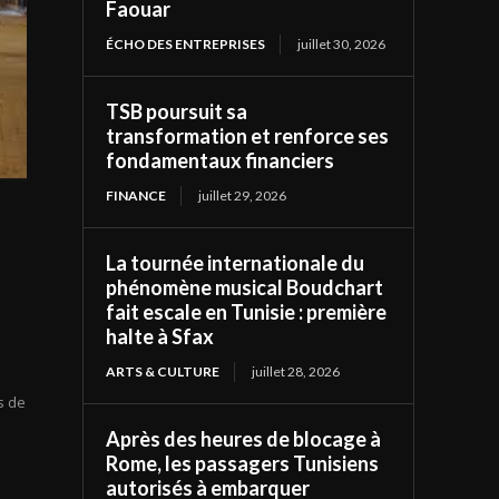
Faouar
ÉCHO DES ENTREPRISES
juillet 30, 2026
TSB poursuit sa
transformation et renforce ses
fondamentaux financiers
FINANCE
juillet 29, 2026
La tournée internationale du
phénomène musical Boudchart
fait escale en Tunisie : première
halte à Sfax
ARTS & CULTURE
juillet 28, 2026
e
s de
Après des heures de blocage à
Rome, les passagers Tunisiens
autorisés à embarquer