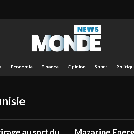
s
Economie
Finance
Opinion
Sport
Politiq
nisie
tirage au sort du
Mazarine Energ