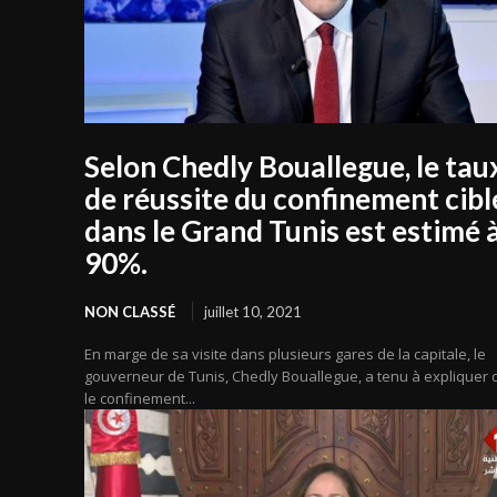
Selon Chedly Bouallegue, le tau
de réussite du confinement cibl
dans le Grand Tunis est estimé 
90%.
NON CLASSÉ
juillet 10, 2021
En marge de sa visite dans plusieurs gares de la capitale, le
gouverneur de Tunis, Chedly Bouallegue, a tenu à expliquer
le confinement...