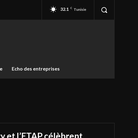
32.1
C
Tunisie
ue
Echo des entreprises
y et l’ETAP célèbrent