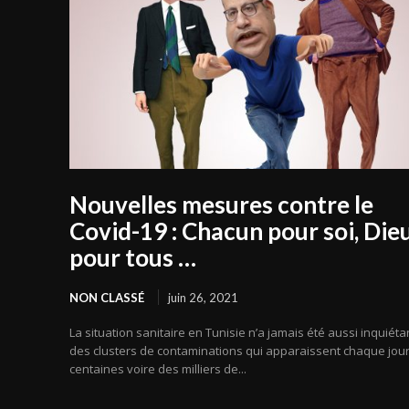
Nouvelles mesures contre le
Covid-19 : Chacun pour soi, Die
pour tous …
NON CLASSÉ
juin 26, 2021
La situation sanitaire en Tunisie n’a jamais été aussi inquiéta
des clusters de contaminations qui apparaissent chaque jour
centaines voire des milliers de...