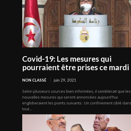
Covid-19: Les mesures qui
pourraient être prises ce mardi
NON CLASSÉ
juin 29, 2021
Selon plusieurs sources bien informées, il semblerait que les
nouvelles mesures qui seront annoncées aujourd'hui
engloberaient les points suivants : Un confinement ciblé dan
tout...