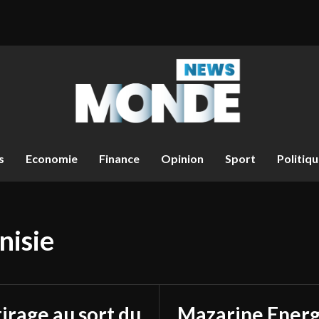
s
Economie
Finance
Opinion
Sport
Politiq
nisie
tirage au sort du
Mazarine Energ