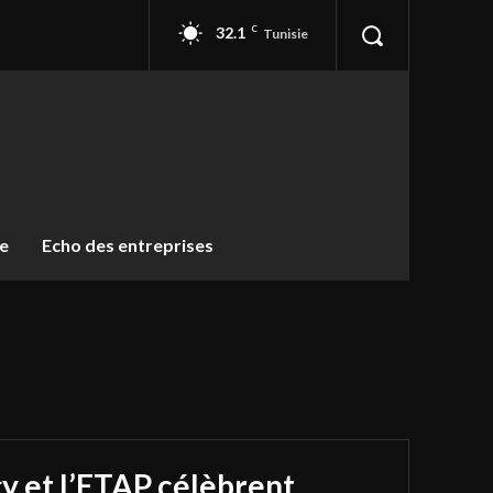
32.1
C
Tunisie
ue
Echo des entreprises
y et l’ETAP célèbrent