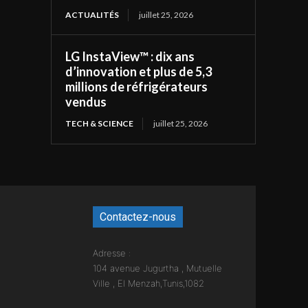
ACTUALITÉS
juillet 25, 2026
LG InstaView™ : dix ans
d’innovation et plus de 5,3
millions de réfrigérateurs
vendus
TECH & SCIENCE
juillet 25, 2026
Contactez-nous
Adresse :
104 avenue Jugurtha , Mutuelle
Ville , El Menzah,Tunis,1082