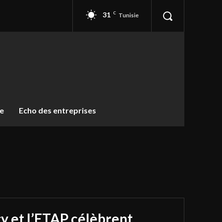
31
C
Tunisie
ue
Echo des entreprises
y et l’ETAP célèbrent