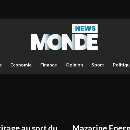
s
Economie
Finance
Opinion
Sport
Politiq
tirage au sort du
Mazarine Energ