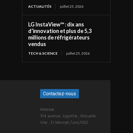
ACTUALITÉS
juillet 25, 2026
LG InstaView™ : dix ans
d’innovation et plus de 5,3
millions de réfrigérateurs
vendus
TECH & SCIENCE
juillet 25, 2026
Contactez-nous
Adresse :
104 avenue Jugurtha , Mutuelle
Ville , El Menzah,Tunis,1082