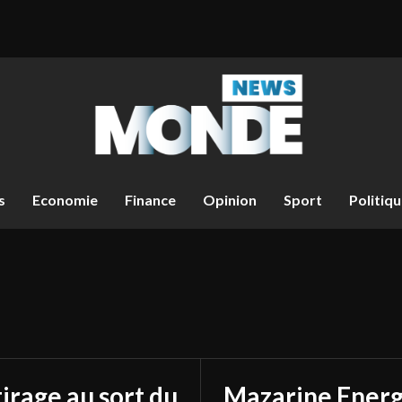
s
Economie
Finance
Opinion
Sport
Politiq
tirage au sort du
Mazarine Energ