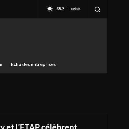
35.7
C
Tunisie
ue
Echo des entreprises
y et l’ETAP célèbrent