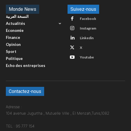
Monde News
Suivez-nous
النسخة العربية
Facebook
Actualités
Instagram
Economie
Finance
Linkedin
Opinion
X
Sport
Youtube
Politique
Echo des entreprises
Contactez-nous
Adresse :
104 avenue Jugurtha , Mutuelle Ville , El Menzah,Tunis,1082
TEL : 95 777 154