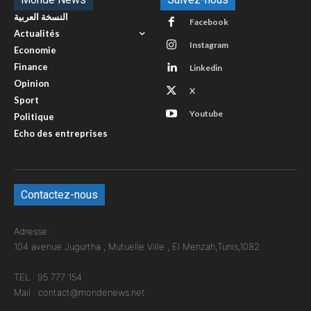
النسخة العربية
Facebook
Actualités
Instagram
Economie
Finance
Linkedin
Opinion
X
Sport
Youtube
Politique
Echo des entreprises
Contactez-nous
Adresse :
104 avenue Jugurtha , Mutuelle Ville , El Menzah,Tunis,1082
TEL : 95 777 154
Mail : contact@mondenews.net