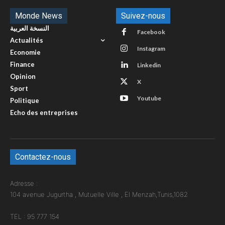
Monde News
Suivez-nous
النسخة العربية
Facebook
Actualités
Instagram
Economie
Finance
Linkedin
Opinion
X
Sport
Youtube
Politique
Echo des entreprises
Contactez-nous
Adresse :
104 avenue Jugurtha , Mutuelle Ville , El Menzah,Tunis,1082
TEL : 95 777 154