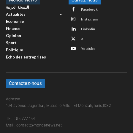
النسخة العربية
Facebook
Actualités
Instagram
Economie
Finance
Linkedin
Opinion
X
Sport
Youtube
Politique
Echo des entreprises
Contactez-nous
Adresse :
104 avenue Jugurtha , Mutuelle Ville , El Menzah,Tunis,1082
TEL : 95 777 154
Mail : contact@mondenews.net