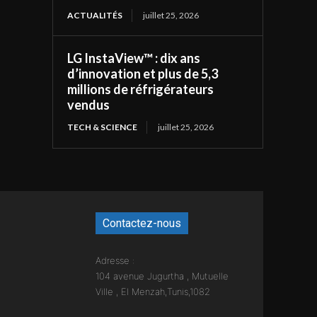
ACTUALITÉS
juillet 25, 2026
LG InstaView™ : dix ans
d’innovation et plus de 5,3
millions de réfrigérateurs
vendus
TECH & SCIENCE
juillet 25, 2026
Contactez-nous
Adresse :
104 avenue Jugurtha , Mutuelle
Ville , El Menzah,Tunis,1082