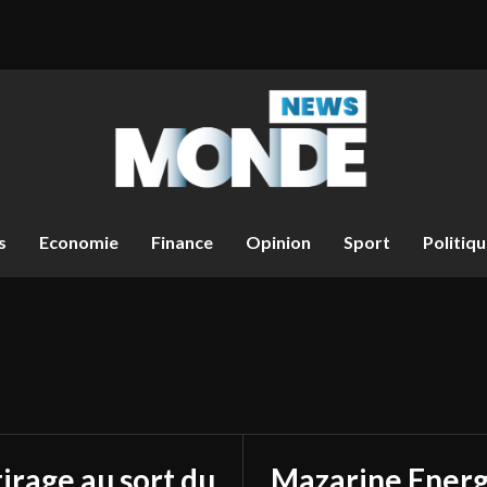
s
Economie
Finance
Opinion
Sport
Politiq
tirage au sort du
Mazarine Energ