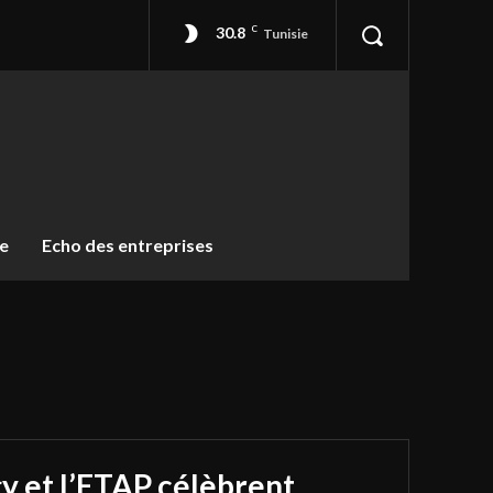
30.8
C
Tunisie
ue
Echo des entreprises
y et l’ETAP célèbrent