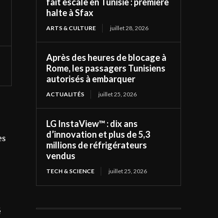
fait escale en Tunisie : première
halte à Sfax
ARTS & CULTURE
juillet 28, 2026
Après des heures de blocage à
Rome, les passagers Tunisiens
autorisés à embarquer
ACTUALITÉS
juillet 25, 2026
LG InstaView™ : dix ans
d’innovation et plus de 5,3
es
millions de réfrigérateurs
vendus
TECH & SCIENCE
juillet 25, 2026
s
é