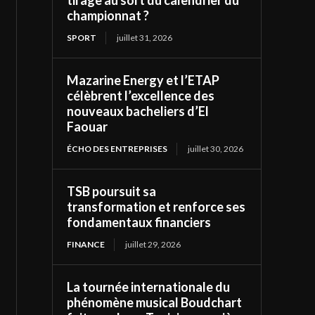
tirage au sort du calendrier du
championnat ?
SPORT
juillet 31, 2026
Mazarine Energy et l’ETAP
célèbrent l’excellence des
nouveaux bacheliers d’El
Faouar
ÉCHO DES ENTREPRISES
juillet 30, 2026
TSB poursuit sa
transformation et renforce ses
fondamentaux financiers
FINANCE
juillet 29, 2026
La tournée internationale du
phénomène musical Boudchart