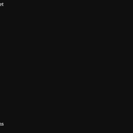
et
ns