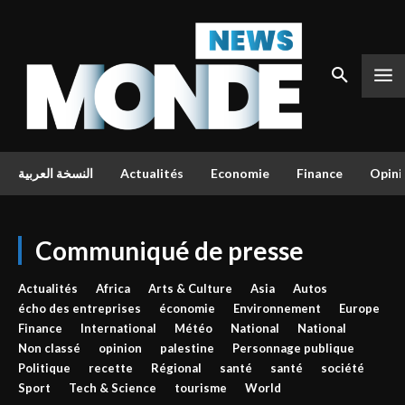
النسخة العربية
Actualités
Economie
Finance
Opini
Communiqué de presse
Actualités
Africa
Arts & Culture
Asia
Autos
écho des entreprises
économie
Environnement
Europe
Finance
International
Météo
National
National
Non classé
opinion
palestine
Personnage publique
Politique
recette
Régional
santé
santé
société
Sport
Tech & Science
tourisme
World