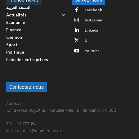
النسخة العربية
Facebook
Actualités
Instagram
Economie
Finance
Linkedin
Opinion
X
Sport
Youtube
Politique
Echo des entreprises
Contactez-nous
Adresse :
104 avenue Jugurtha , Mutuelle Ville , El Menzah,Tunis,1082
TEL : 95 777 154
Mail : contact@mondenews.net