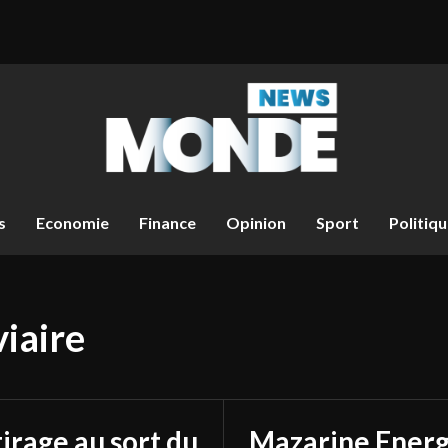
s
Economie
Finance
Opinion
Sport
Politiq
viaire
tirage au sort du
Mazarine Energ