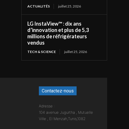
ACTUALITÉS
juillet 25, 2026
LG InstaView™ : dix ans
d’innovation et plus de 5,3
millions de réfrigérateurs
vendus
TECH & SCIENCE
juillet 25, 2026
Contactez-nous
Adresse :
104 avenue Jugurtha , Mutuelle
Ville , El Menzah,Tunis,1082