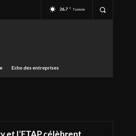
26.7
C
Tunisie
ue
Echo des entreprises
y et l’ETAP célèbrent